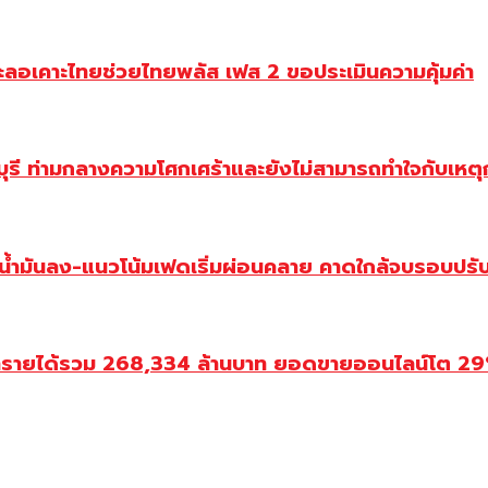
ะลอเคาะไทยช่วยไทยพลัส เฟส 2 ขอประเมินความคุ้มค่า
ี ท่ามกลางความโศกเศร้าและยังไม่สามารถทำใจกับเหตุการ
วน้ำมันลง-แนวโน้มเฟดเริ่มผ่อนคลาย คาดใกล้จบรอบปรั
ำรายได้รวม 268,334 ล้านบาท ยอดขายออนไลน์โต 29% ป