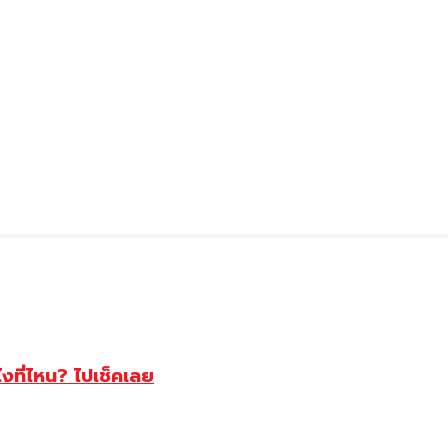
ไงที่ไหน? ไปเช็คเลย