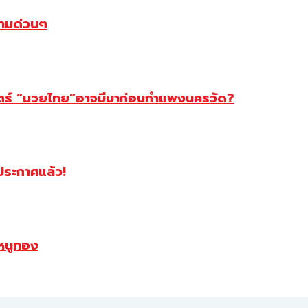
ตามด่วนๆ
สตร์ “มวยไทย”อาจมีมาก่อนกำแพงนครวัด?
ฯประกาศแล้ว!
หนูทอง