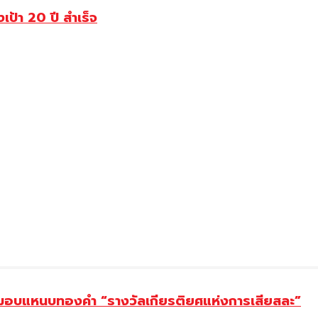
งเป้า 20 ปี สำเร็จ
ยม มอบแหนบทองคำ “รางวัลเกียรติยศแห่งการเสียสละ”