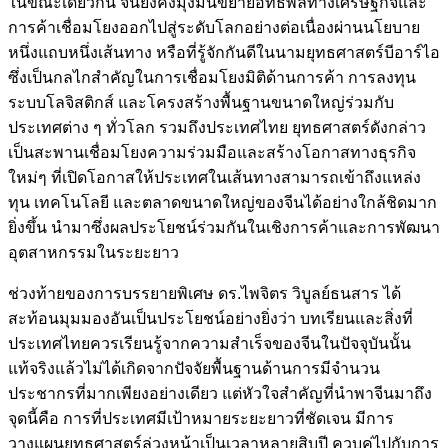
ในขณะเดียวกัน จีนยังคงมุ่งมั่นขยายอิทธิพลทางเศรษฐกิจและ
การค้าเชื่อมโยงออกไปสู่ระดับโลกอย่างต่อเนื่องผ่านนโยบาย
หนึ่งแถบหนึ่งเส้นทาง หรือที่รู้จักกันดีในนามยุทธศาสตร์บีอาร์ไอ
ซึ่งเป็นกลไกสำคัญในการเชื่อมโยงมิติด้านการค้า การลงทุน
ระบบโลจิสติกส์ และโครงสร้างพื้นฐานขนาดใหญ่ร่วมกับ
ประเทศต่าง ๆ ทั่วโลก รวมถึงประเทศไทย ยุทธศาสตร์ดังกล่าว
เป็นสะพานเชื่อมโยงความร่วมมือและสร้างโอกาสทางธุรกิจ
ใหม่ๆ ที่เปิดโอกาสให้ประเทศในเส้นทางสามารถเข้าถึงแหล่ง
ทุน เทคโนโลยี และตลาดขนาดใหญ่ของจีนได้อย่างใกล้ชิดมาก
ยิ่งขึ้น นำมาซึ่งผลประโยชน์ร่วมกันในเชิงการค้าและการพัฒนา
อุตสาหกรรมในระยะยาว
ช่วงท้ายของการบรรยายพิเศษ ดร.ไพจิตร วิบูลย์ธนสาร ได้
สะท้อนมุมมองอันเป็นประโยชน์อย่างยิ่งว่า บทเรียนและสิ่งที่
ประเทศไทยควรเรียนรู้จากความสำเร็จของจีนในปัจจุบันนั้น
แท้จริงแล้วไม่ได้เกิดจากปัจจัยพื้นฐานด้านการมีจำนวน
ประชากรที่มากเพียงอย่างเดียว แต่หัวใจสำคัญที่นำพาจีนมาถึง
จุดนี้คือ การที่ประเทศมีเป้าหมายระยะยาวที่ชัดเจน มีการ
วางแผนยุทธศาสตร์ล่วงหน้าเป็นเวลาหลายสิบปี ควบคู่ไปกับการ