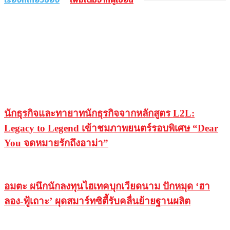
นักธุรกิจและทายาทนักธุรกิจจากหลักสูตร L2L:
Legacy to Legend เข้าชมภาพยนตร์รอบพิเศษ “Dear
You จดหมายรักถึงอาม่า”
อมตะ ผนึกนักลงทุนไฮเทคบุกเวียดนาม ปักหมุด ‘ฮา
ลอง-ฟู้เถาะ’ ผุดสมาร์ทซิตี้รับคลื่นย้ายฐานผลิต