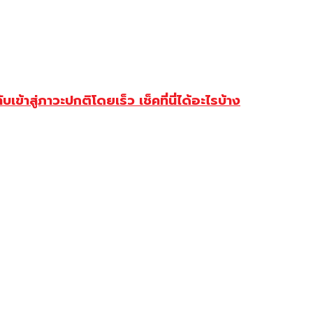
ข้าสู่ภาวะปกติโดยเร็ว เช็คที่นี่ได้อะไรบ้าง