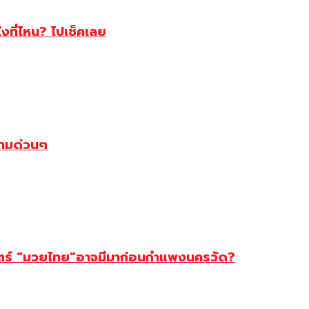
ไงที่ไหน? ไปเช็คเลย
ตามด่วนๆ
สตร์ “มวยไทย”อาจมีมาก่อนกำแพงนครวัด?