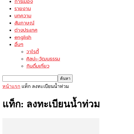
การเมือง
รายงาน
บทความ
สัมภาษณ์
ต่างประเทศ
english
อื่นๆ
วาไรตี้
ศิลปะ-วัฒนธรรม
กินดื่มเที่ยว
หน้าแรก
แท็ก
ลงทะเบียนน้ำท่วม
แท็ก: ลงทะเบียนน้ำท่วม