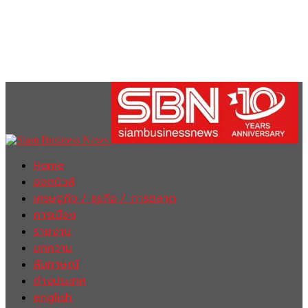
Home
ฮอตนิวส์
เศรษฐกิจ / ธุรกิจ / การตลาด
การเมือง
รายงาน
บทความ
สัมภาษณ์
ต่างประเทศ
english