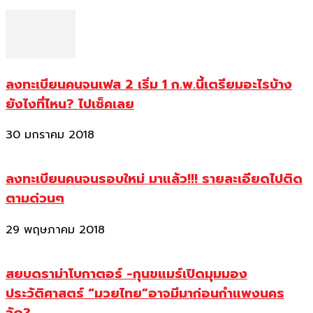
ลงทะเบียนคนจนเฟส 2 เริ่ม 1 ก.พ.นี้เตรียมอะไรบ้าง
ยังไงที่ไหน? ไปเช็คเลย
30 มกราคม 2018
ลงทะเบียนคนจนรอบใหม่ มาแล้ว!!! รายละเอียดไปติด
ตามด่วนๆ
29 พฤษภาคม 2018
สยบดราม่าโบกาตอร์ -กุนขแมร์เปิดมุมมอง
ประวัติศาสตร์ “มวยไทย”อาจมีมาก่อนกำแพงนคร
วัด?