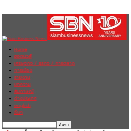
Home
ฮอตนิวส์
เศรษฐกิจ / ธุรกิจ / การตลาด
การเมือง
รายงาน
บทความ
สัมภาษณ์
ต่างประเทศ
english
อื่นๆ