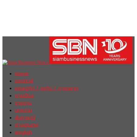
Home
ฮอตนิวส์
เศรษฐกิจ / ธุรกิจ / การตลาด
การเมือง
รายงาน
บทความ
สัมภาษณ์
ต่างประเทศ
english