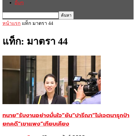
อื่นๆ
หน้าแรก
แท็ก
มาตรา 44
แท็ก: มาตรา 44
ทนาย“รับงานอย่างมั่นใจ”ยัน“ปารีณา”ไม่เจตนารุกป่า
ยกคดี“เขาแพง”เทียบเคียง