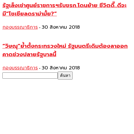
รัฐเล็งเช่าศูนย์ราชการฯรับขรก.โดนย้าย ชีวิตดี๊..ดีจะ
มี“โซเชียลดราม่ามั้ย?”
กองบรรณาธิการ
30 สิงหาคม 2018
-
“วิษณุ”ย้ำตั้งกระทรวงใหม่ รัฐมนตรีเดิมต้องลาออก
คาดช่วงปลายรัฐบาลนี้
กองบรรณาธิการ
30 สิงหาคม 2018
-