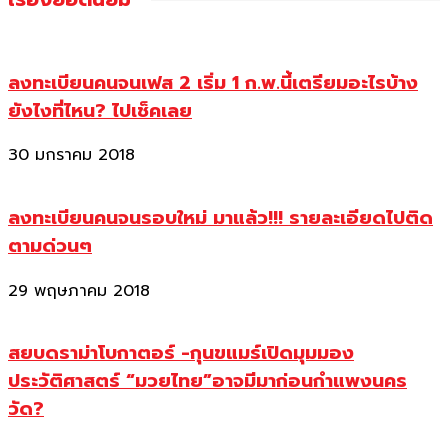
ลงทะเบียนคนจนเฟส 2 เริ่ม 1 ก.พ.นี้เตรียมอะไรบ้าง
ยังไงที่ไหน? ไปเช็คเลย
30 มกราคม 2018
ลงทะเบียนคนจนรอบใหม่ มาแล้ว!!! รายละเอียดไปติด
ตามด่วนๆ
29 พฤษภาคม 2018
สยบดราม่าโบกาตอร์ -กุนขแมร์เปิดมุมมอง
ประวัติศาสตร์ “มวยไทย”อาจมีมาก่อนกำแพงนคร
วัด?