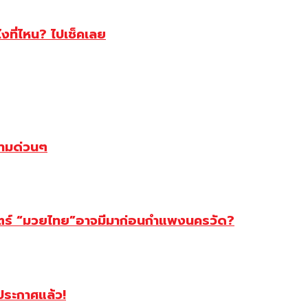
ไงที่ไหน? ไปเช็คเลย
ตามด่วนๆ
สตร์ “มวยไทย”อาจมีมาก่อนกำแพงนครวัด?
ฯประกาศแล้ว!