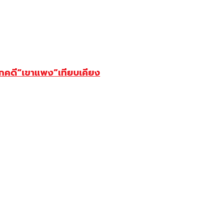
ยกคดี“เขาแพง”เทียบเคียง