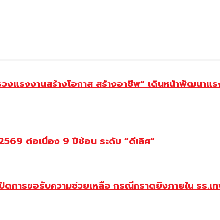
ทรวงแรงงานสร้างโอกาส สร้างอาชีพ” เดินหน้าพัฒนาแรง
69 ต่อเนื่อง 9 ปีซ้อน ระดับ “ดีเลิศ”
ปิดการขอรับความช่วยเหลือ กรณีกราดยิงภายใน รร.เทพ