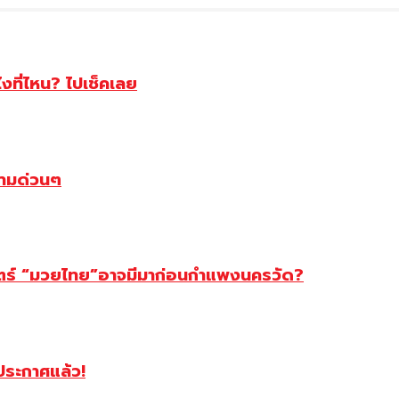
ไงที่ไหน? ไปเช็คเลย
ตามด่วนๆ
สตร์ “มวยไทย”อาจมีมาก่อนกำแพงนครวัด?
ฯประกาศแล้ว!