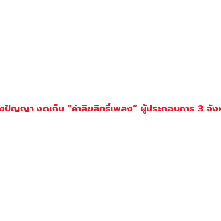
นทางปัญญา งดเก็บ “ค่าลิขสิทธิ์เพลง” ผู้ประกอบการ 3 