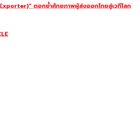
porter)” ตอกย้ำศักยภาพผู้ส่งออกไทยสู่เวทีโลก
CLE