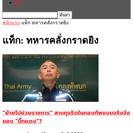
อื่นๆ
หน้าแรก
แท็ก
ทหารคลั่งกราดยิง
แท็ก: ทหารคลั่งกราดยิง
“ย้ายไปช่วยราชการ” สางทุจริตในกองทัพแบบจริงจัง
ของ “บิ๊กแดง”?