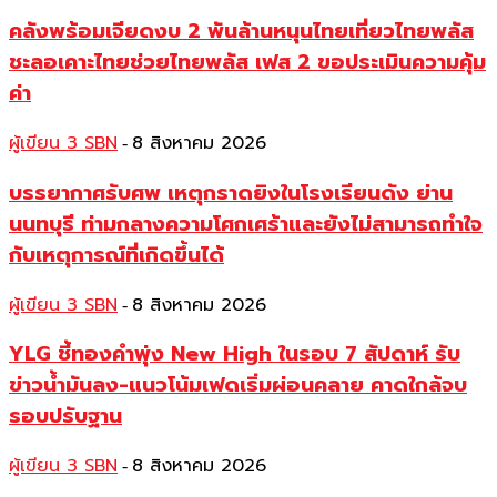
คลังพร้อมเจียดงบ 2 พันล้านหนุนไทยเที่ยวไทยพลัส
ชะลอเคาะไทยช่วยไทยพลัส เฟส 2 ขอประเมินความคุ้ม
ค่า
ผู้เขียน 3 SBN
8 สิงหาคม 2026
-
บรรยากาศรับศพ เหตุกราดยิงในโรงเรียนดัง ย่าน
นนทบุรี ท่ามกลางความโศกเศร้าและยังไม่สามารถทำใจ
กับเหตุการณ์ที่เกิดขึ้นได้
ผู้เขียน 3 SBN
8 สิงหาคม 2026
-
YLG ชี้ทองคำพุ่ง New High ในรอบ 7 สัปดาห์ รับ
ข่าวน้ำมันลง-แนวโน้มเฟดเริ่มผ่อนคลาย คาดใกล้จบ
รอบปรับฐาน
ผู้เขียน 3 SBN
8 สิงหาคม 2026
-