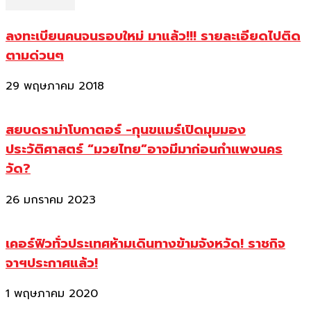
ลงทะเบียนคนจนรอบใหม่ มาแล้ว!!! รายละเอียดไปติด
ตามด่วนๆ
29 พฤษภาคม 2018
สยบดราม่าโบกาตอร์ -กุนขแมร์เปิดมุมมอง
ประวัติศาสตร์ “มวยไทย”อาจมีมาก่อนกำแพงนคร
วัด?
26 มกราคม 2023
เคอร์ฟิวทั่วประเทศห้ามเดินทางข้ามจังหวัด! ราชกิจ
จาฯประกาศแล้ว!
1 พฤษภาคม 2020