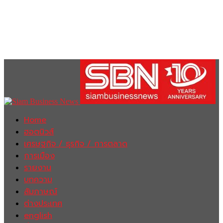
Home
ฮอตนิวส์
เศรษฐกิจ / ธุรกิจ / การตลาด
การเมือง
รายงาน
บทความ
สัมภาษณ์
ต่างประเทศ
english