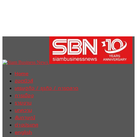
Home
ฮอตนิวส์
เศรษฐกิจ / ธุรกิจ / การตลาด
การเมือง
รายงาน
บทความ
สัมภาษณ์
ต่างประเทศ
english