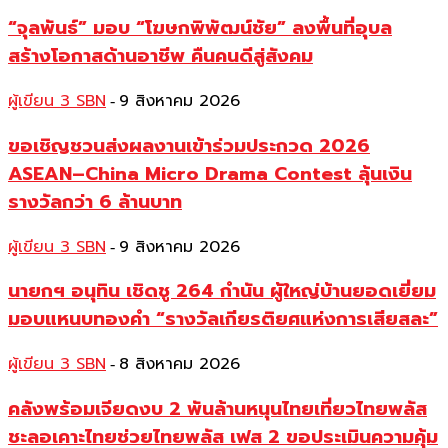
“จุลพันธ์” มอบ “โฆษกพิพัฒน์ชัย” ลงพื้นที่อุบล
สร้างโอกาสด้านอาชีพ คืนคนดีสู่สังคม
ผู้เขียน 3 SBN
9 สิงหาคม 2026
-
ขอเชิญชวนส่งผลงานเข้าร่วมประกวด 2026
ASEAN–China Micro Drama Contest ลุ้นเงิน
รางวัลกว่า 6 ล้านบาท
ผู้เขียน 3 SBN
9 สิงหาคม 2026
-
นายกฯ อนุทิน เชิดชู 264 กำนัน ผู้ใหญ่บ้านยอดเยี่ยม
มอบแหนบทองคำ “รางวัลเกียรติยศแห่งการเสียสละ”
ผู้เขียน 3 SBN
8 สิงหาคม 2026
-
คลังพร้อมเจียดงบ 2 พันล้านหนุนไทยเที่ยวไทยพลัส
ชะลอเคาะไทยช่วยไทยพลัส เฟส 2 ขอประเมินความคุ้ม