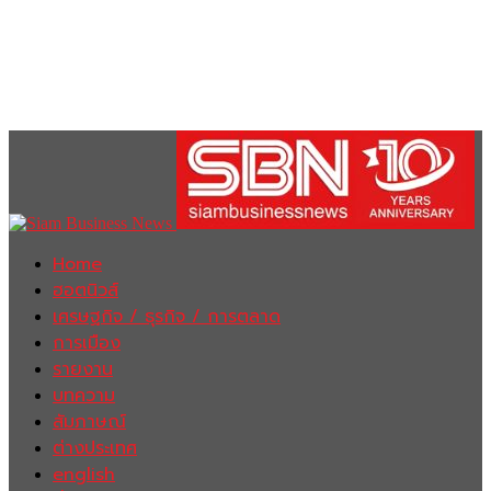
Home
ฮอตนิวส์
เศรษฐกิจ / ธุรกิจ / การตลาด
การเมือง
รายงาน
บทความ
สัมภาษณ์
ต่างประเทศ
english