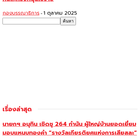
กองบรรณาธิการ
1 ตุลาคม 2025
-
เรื่องล่าสุด
นายกฯ อนุทิน เชิดชู 264 กำนัน ผู้ใหญ่บ้านยอดเยี่ยม
มอบแหนบทองคำ “รางวัลเกียรติยศแห่งการเสียสละ”