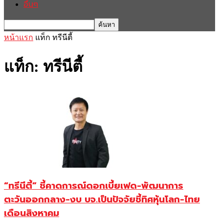
อื่นๆ
หน้าแรก
แท็ก
ทรีนีตี้
แท็ก: ทรีนีตี้
“ทรีนีตี้” ชี้คาดการณ์ดอกเบี้ยเฟด-พัฒนาการ
ตะวันออกกลาง-งบ บจ.เป็นปัจจัยชี้ทิศหุ้นโลก-ไทย
เดือนสิงหาคม