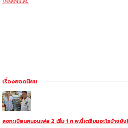
โหลดเพิ่มเติม
เรื่องยอดนิยม
ลงทะเบียนคนจนเฟส 2 เริ่ม 1 ก.พ.นี้เตรียมอะไรบ้างยัง