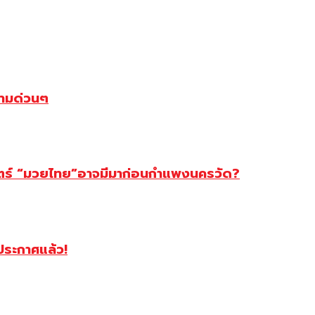
ตามด่วนๆ
สตร์ “มวยไทย”อาจมีมาก่อนกำแพงนครวัด?
ฯประกาศแล้ว!