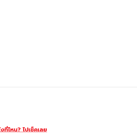
ไงที่ไหน? ไปเช็คเลย