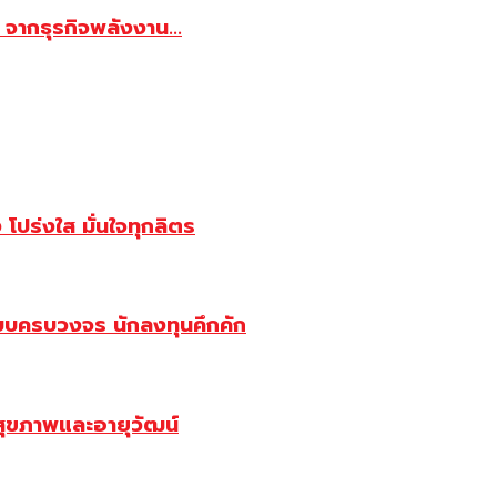
จากธุรกิจพลังงาน...
ปร่งใส มั่นใจทุกลิตร
บบครบวงจร นักลงทุนคึกคัก
สุขภาพและอายุวัฒน์