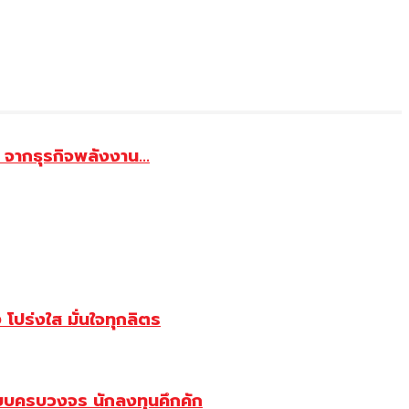
จากธุรกิจพลังงาน...
ปร่งใส มั่นใจทุกลิตร
บบครบวงจร นักลงทุนคึกคัก