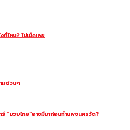
ไงที่ไหน? ไปเช็คเลย
ตามด่วนๆ
สตร์ “มวยไทย”อาจมีมาก่อนกำแพงนครวัด?