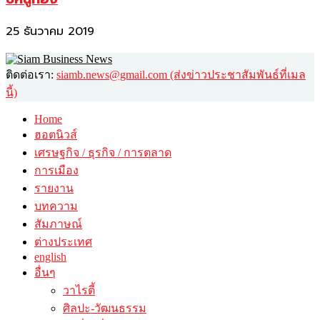
25 ธันวาคม 2019
ติดต่อเรา:
siamb.news@gmail.com (ส่งข่าวประชาสัมพันธ์ที่เมล
นี้)
Home
ฮอตนิวส์
เศรษฐกิจ / ธุรกิจ / การตลาด
การเมือง
รายงาน
บทความ
สัมภาษณ์
ต่างประเทศ
english
อื่นๆ
วาไรตี้
ศิลปะ-วัฒนธรรม