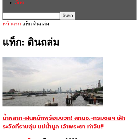
อื่นๆ
หน้าแรก
แท็ก
ดินถล่ม
แท็ก: ดินถล่ม
น้ำหลาก-ฝนหนักพร้อมบวก! สทนช.-กรมชลฯ เฝ้า
ระวังที่ราบลุ่ม แม่น้ำมูล เจ้าพระยา ท่าจีน!!