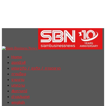
Home
ฮอตนิวส์
เศรษฐกิจ / ธุรกิจ / การตลาด
การเมือง
รายงาน
บทความ
สัมภาษณ์
ต่างประเทศ
english