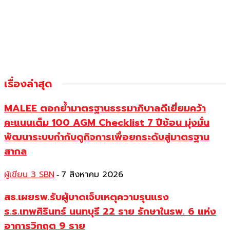
เรื่องล่าสุด
MALEE ตอกย้ำมาตรฐานธรรมาภิบาลดีเยี่ยมคว้า
คะแนนเต็ม 100 AGM Checklist 7 ปีซ้อน มุ่งมั่น
พัฒนาระบบกำกับดูกิจการเพื่อยกระดับสู่มาตรฐาน
สากล
ผู้เขียน 3 SBN
7 สิงหาคม 2026
-
สธ.เผยรพ.รับผู้บาดเจ็บเหตุความรุนแรง
ร.ร.เทพศิรินทร์ นนทบุรี 22 ราย รักษาในรพ. 6 แห่ง
อาการวิกฤต 9 ราย