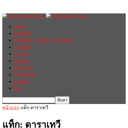
Home
ฮอตนิวส์
เศรษฐกิจ / ธุรกิจ / การตลาด
การเมือง
รายงาน
บทความ
สัมภาษณ์
ต่างประเทศ
english
อื่นๆ
หน้าแรก
แท็ก
ดาราเทวี
แท็ก: ดาราเทวี