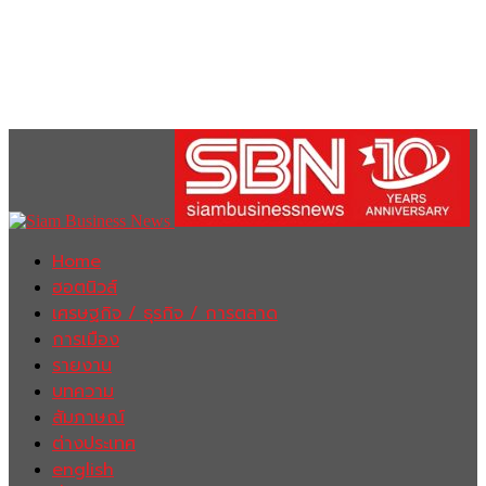
Home
ฮอตนิวส์
เศรษฐกิจ / ธุรกิจ / การตลาด
การเมือง
รายงาน
บทความ
สัมภาษณ์
ต่างประเทศ
english