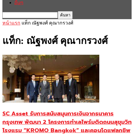
อื่นๆ
หน้าแรก
แท็ก
ณัฐพงศ์ คุณากรวงศ์
แท็ก: ณัฐพงศ์ คุณากรวงศ์
SC Asset รับการสนับสนุนการเงินจากธนาคาร
กรุงเทพ พัฒนา 2 โครงการทำเลไพร์มติดถนนสุขุมวิท
โรงแรม “KROMO Bangkok” และคอนโดแฟลกชิพ