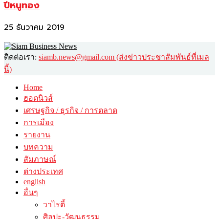
ปีหนูทอง
25 ธันวาคม 2019
ติดต่อเรา:
siamb.news@gmail.com (ส่งข่าวประชาสัมพันธ์ที่เมล
นี้)
Home
ฮอตนิวส์
เศรษฐกิจ / ธุรกิจ / การตลาด
การเมือง
รายงาน
บทความ
สัมภาษณ์
ต่างประเทศ
english
อื่นๆ
วาไรตี้
ศิลปะ-วัฒนธรรม