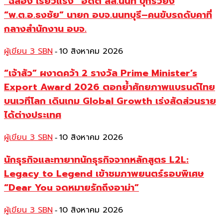
“ฉลอง เรี่ยวแรง” อดีต สส.นนท์ บุกรัวยิง
“พ.ต.อ.ธงชัย” นายก อบจ.นนทบุรี–คนขับรถดับคาที่
กลางสำนักงาน อบจ.
ผู้เขียน 3 SBN
10 สิงหาคม 2026
-
“เจ้าสัว” ผงาดคว้า 2 รางวัล Prime Minister’s
Export Award 2026 ตอกย้ำศักยภาพแบรนด์ไทย
บนเวทีโลก เดินเกม Global Growth เร่งสัดส่วนราย
ได้ต่างประเทศ
ผู้เขียน 3 SBN
10 สิงหาคม 2026
-
นักธุรกิจและทายาทนักธุรกิจจากหลักสูตร L2L:
Legacy to Legend เข้าชมภาพยนตร์รอบพิเศษ
“Dear You จดหมายรักถึงอาม่า”
ผู้เขียน 3 SBN
10 สิงหาคม 2026
-