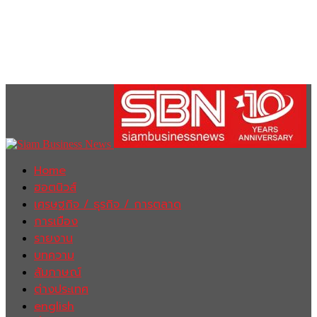
Home
ฮอตนิวส์
เศรษฐกิจ / ธุรกิจ / การตลาด
การเมือง
รายงาน
บทความ
สัมภาษณ์
ต่างประเทศ
english