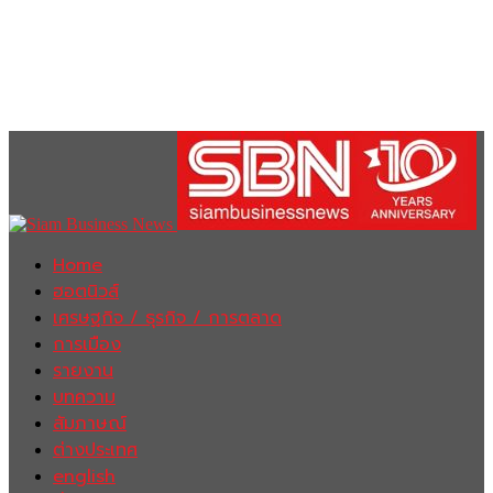
Home
ฮอตนิวส์
เศรษฐกิจ / ธุรกิจ / การตลาด
การเมือง
รายงาน
บทความ
สัมภาษณ์
ต่างประเทศ
english