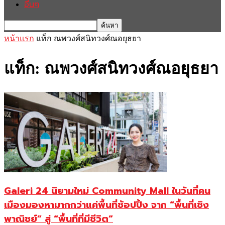
อื่นๆ
หน้าแรก
แท็ก
ณพวงศ์สนิทวงศ์ณอยุธยา
แท็ก: ณพวงศ์สนิทวงศ์ณอยุธยา
Galeri 24 นิยามใหม่ Community Mall ในวันที่คน
เมืองมองหามากกว่าแค่พื้นที่ช้อปปิ้ง จาก “พื้นที่เชิง
พาณิชย์” สู่ “พื้นที่ที่มีชีวิต”