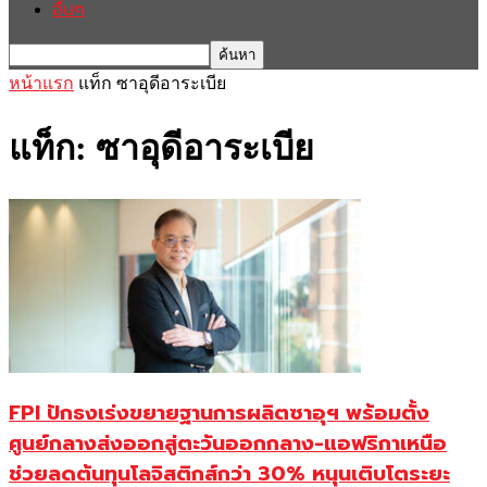
อื่นๆ
หน้าแรก
แท็ก
ซาอุดีอาระเบีย
แท็ก: ซาอุดีอาระเบีย
FPI ปักธงเร่งขยายฐานการผลิตซาอุฯ พร้อมตั้ง
ศูนย์กลางส่งออกสู่ตะวันออกกลาง-แอฟริกาเหนือ
ช่วยลดต้นทุนโลจิสติกส์กว่า 30% หนุนเติบโตระยะ