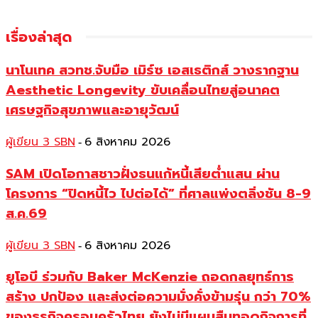
เรื่องล่าสุด
นาโนเทค สวทช.จับมือ เมิร์ซ เอสเธติกส์ วางรากฐาน
Aesthetic Longevity ขับเคลื่อนไทยสู่อนาคต
เศรษฐกิจสุขภาพและอายุวัฒน์
ผู้เขียน 3 SBN
6 สิงหาคม 2026
-
SAM เปิดโอกาสชาวฝั่งธนแก้หนี้เสียต่ำแสน ผ่าน
โครงการ “ปิดหนี้ไว ไปต่อได้” ที่ศาลแพ่งตลิ่งชัน 8-9
ส.ค.69
ผู้เขียน 3 SBN
6 สิงหาคม 2026
-
ยูโอบี ร่วมกับ Baker McKenzie ถอดกลยุทธ์การ
สร้าง ปกป้อง และส่งต่อความมั่งคั่งข้ามรุ่น กว่า 70%
ของธุรกิจครอบครัวไทย ยังไม่มีแผนสืบทอดกิจการที่