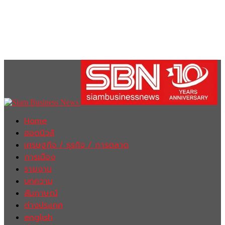
Home
ฮอตนิวส์
เศรษฐกิจ / ธุรกิจ / การตลาด
การเมือง
รายงาน
บทความ
สัมภาษณ์
ต่างประเทศ
english