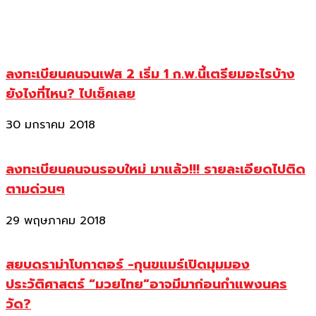
ลงทะเบียนคนจนเฟส 2 เริ่ม 1 ก.พ.นี้เตรียมอะไรบ้าง
ยังไงที่ไหน? ไปเช็คเลย
30 มกราคม 2018
ลงทะเบียนคนจนรอบใหม่ มาแล้ว!!! รายละเอียดไปติด
ตามด่วนๆ
29 พฤษภาคม 2018
สยบดราม่าโบกาตอร์ -กุนขแมร์เปิดมุมมอง
ประวัติศาสตร์ “มวยไทย”อาจมีมาก่อนกำแพงนคร
วัด?