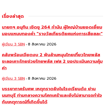
เรื่องล่าสุด
นายกฯ อนุทิน เชิดชู 264 กำนัน ผู้ใหญ่บ้านยอดเยี่ยม
มอบแหนบทองคำ “รางวัลเกียรติยศแห่งการเสียสละ”
ผู้เขียน 3 SBN
8 สิงหาคม 2026
-
คลังพร้อมเจียดงบ 2 พันล้านหนุนไทยเที่ยวไทยพลัส
ชะลอเคาะไทยช่วยไทยพลัส เฟส 2 ขอประเมินความคุ้ม
ค่า
ผู้เขียน 3 SBN
8 สิงหาคม 2026
-
บรรยากาศรับศพ เหตุกราดยิงในโรงเรียนดัง ย่าน
นนทบุรี ท่ามกลางความโศกเศร้าและยังไม่สามารถทำใจ
กับเหตุการณ์ที่เกิดขึ้นได้