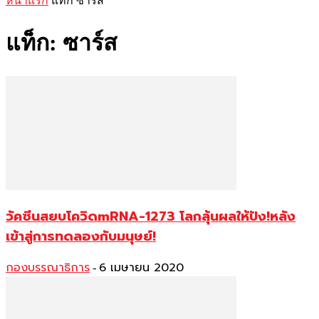
หน้าแรก
แท็ก
ซาร์ส
แท็ก: ซาร์ส
วัคซีนสยบโควิดmRNA-1273 โลกลุ้นผลให้ปัง!หลัง
เข้าสู่การทดลองกับมนุษย์!
กองบรรณาธิการ
6 เมษายน 2020
-