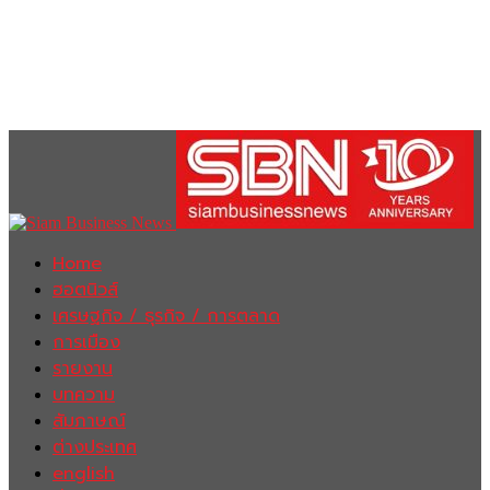
Home
ฮอตนิวส์
เศรษฐกิจ / ธุรกิจ / การตลาด
การเมือง
รายงาน
บทความ
สัมภาษณ์
ต่างประเทศ
english