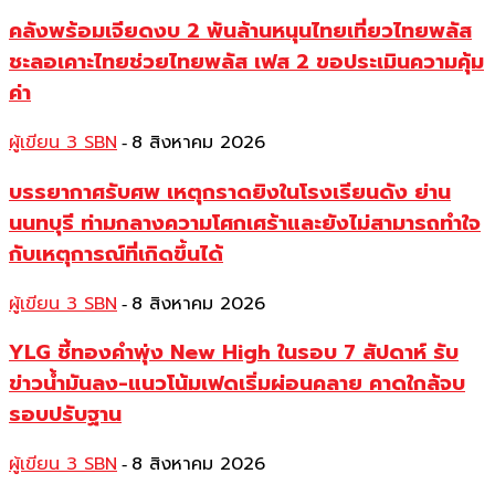
คลังพร้อมเจียดงบ 2 พันล้านหนุนไทยเที่ยวไทยพลัส
ชะลอเคาะไทยช่วยไทยพลัส เฟส 2 ขอประเมินความคุ้ม
ค่า
ผู้เขียน 3 SBN
8 สิงหาคม 2026
-
บรรยากาศรับศพ เหตุกราดยิงในโรงเรียนดัง ย่าน
นนทบุรี ท่ามกลางความโศกเศร้าและยังไม่สามารถทำใจ
กับเหตุการณ์ที่เกิดขึ้นได้
ผู้เขียน 3 SBN
8 สิงหาคม 2026
-
YLG ชี้ทองคำพุ่ง New High ในรอบ 7 สัปดาห์ รับ
ข่าวน้ำมันลง-แนวโน้มเฟดเริ่มผ่อนคลาย คาดใกล้จบ
รอบปรับฐาน
ผู้เขียน 3 SBN
8 สิงหาคม 2026
-