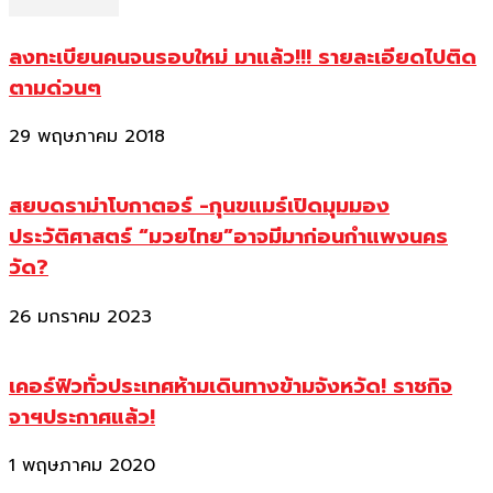
ลงทะเบียนคนจนรอบใหม่ มาแล้ว!!! รายละเอียดไปติด
ตามด่วนๆ
29 พฤษภาคม 2018
สยบดราม่าโบกาตอร์ -กุนขแมร์เปิดมุมมอง
ประวัติศาสตร์ “มวยไทย”อาจมีมาก่อนกำแพงนคร
วัด?
26 มกราคม 2023
เคอร์ฟิวทั่วประเทศห้ามเดินทางข้ามจังหวัด! ราชกิจ
จาฯประกาศแล้ว!
1 พฤษภาคม 2020