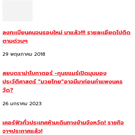
ลงทะเบียนคนจนรอบใหม่ มาแล้ว!!! รายละเอียดไปติด
ตามด่วนๆ
29 พฤษภาคม 2018
สยบดราม่าโบกาตอร์ -กุนขแมร์เปิดมุมมอง
ประวัติศาสตร์ “มวยไทย”อาจมีมาก่อนกำแพงนคร
วัด?
26 มกราคม 2023
เคอร์ฟิวทั่วประเทศห้ามเดินทางข้ามจังหวัด! ราชกิจ
จาฯประกาศแล้ว!