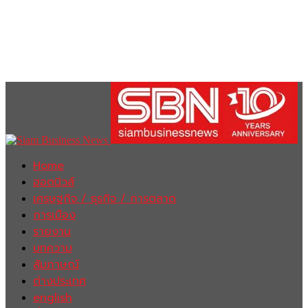
Home
ฮอตนิวส์
เศรษฐกิจ / ธุรกิจ / การตลาด
การเมือง
รายงาน
บทความ
สัมภาษณ์
ต่างประเทศ
english