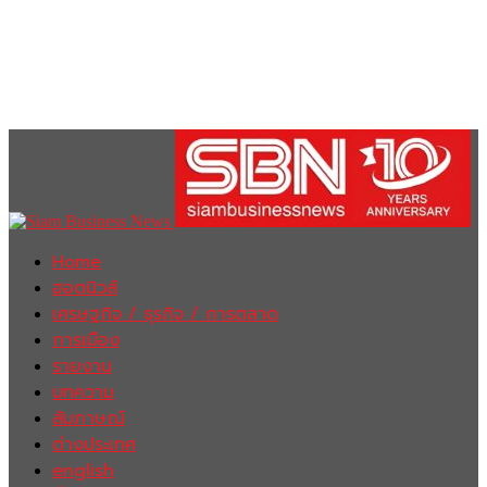
Home
ฮอตนิวส์
เศรษฐกิจ / ธุรกิจ / การตลาด
การเมือง
รายงาน
บทความ
สัมภาษณ์
ต่างประเทศ
english