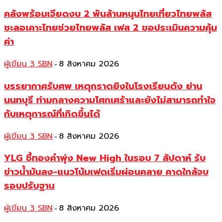
คลังพร้อมเจียดงบ 2 พันล้านหนุนไทยเที่ยวไทยพลัส
ชะลอเคาะไทยช่วยไทยพลัส เฟส 2 ขอประเมินความคุ้ม
ค่า
ผู้เขียน 3 SBN
8 สิงหาคม 2026
-
บรรยากาศรับศพ เหตุกราดยิงในโรงเรียนดัง ย่าน
นนทบุรี ท่ามกลางความโศกเศร้าและยังไม่สามารถทำใจ
กับเหตุการณ์ที่เกิดขึ้นได้
ผู้เขียน 3 SBN
8 สิงหาคม 2026
-
YLG ชี้ทองคำพุ่ง New High ในรอบ 7 สัปดาห์ รับ
ข่าวน้ำมันลง-แนวโน้มเฟดเริ่มผ่อนคลาย คาดใกล้จบ
รอบปรับฐาน
ผู้เขียน 3 SBN
8 สิงหาคม 2026
-