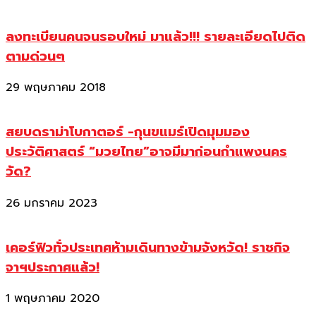
ลงทะเบียนคนจนรอบใหม่ มาแล้ว!!! รายละเอียดไปติด
ตามด่วนๆ
29 พฤษภาคม 2018
สยบดราม่าโบกาตอร์ -กุนขแมร์เปิดมุมมอง
ประวัติศาสตร์ “มวยไทย”อาจมีมาก่อนกำแพงนคร
วัด?
26 มกราคม 2023
เคอร์ฟิวทั่วประเทศห้ามเดินทางข้ามจังหวัด! ราชกิจ
จาฯประกาศแล้ว!
1 พฤษภาคม 2020