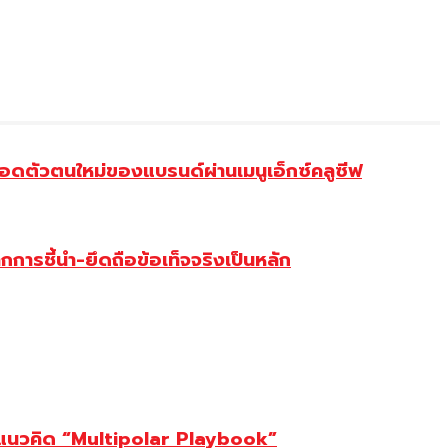
ดตัวตนใหม่ของแบรนด์ผ่านเมนูเอ็กซ์คลูซีฟ
การชี้นำ-ยึดถือข้อเท็จจริงเป็นหลัก
ต้แนวคิด “Multipolar Playbook”