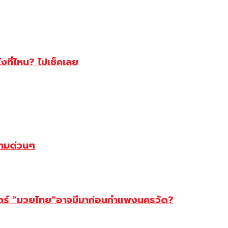
ไงที่ไหน? ไปเช็คเลย
ตามด่วนๆ
สตร์ “มวยไทย”อาจมีมาก่อนกำแพงนครวัด?