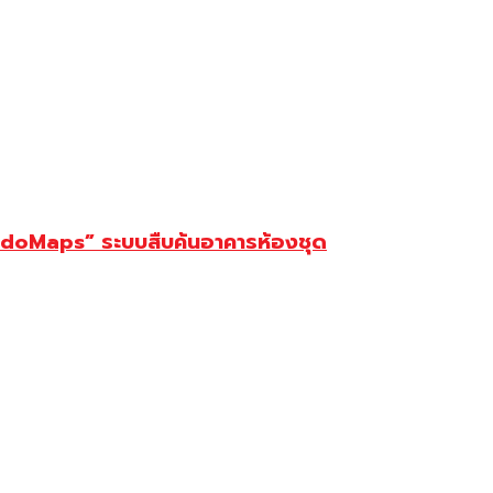
 “CondoMaps” ระบบสืบค้นอาคารห้องชุด