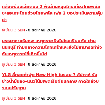
คลังพร้อมเจียดงบ 2 พันล้านหนุนไทยเที่ยวไทยพลัส
ชะลอเคาะไทยช่วยไทยพลัส เฟส 2 ขอประเมินความคุ้ม
ค่า
ผู้เขียน 3 SBN
8 สิงหาคม 2026
-
บรรยากาศรับศพ เหตุกราดยิงในโรงเรียนดัง ย่าน
นนทบุรี ท่ามกลางความโศกเศร้าและยังไม่สามารถทำใจ
กับเหตุการณ์ที่เกิดขึ้นได้
ผู้เขียน 3 SBN
8 สิงหาคม 2026
-
YLG ชี้ทองคำพุ่ง New High ในรอบ 7 สัปดาห์ รับ
ข่าวน้ำมันลง-แนวโน้มเฟดเริ่มผ่อนคลาย คาดใกล้จบ
รอบปรับฐาน
ผู้เขียน 3 SBN
8 สิงหาคม 2026
-