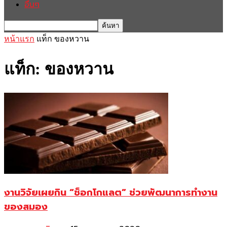
อื่นๆ
หน้าแรก
แท็ก
ของหวาน
แท็ก: ของหวาน
งานวิจัยเผยกิน “ช็อกโกแลต” ช่วยพัฒนาการทำงาน
ของสมอง