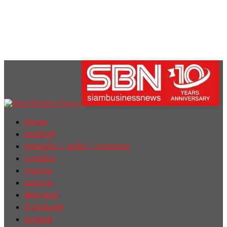
Home
ฮอตนิวส์
เศรษฐกิจ / ธุรกิจ / การตลาด
การเมือง
รายงาน
บทความ
สัมภาษณ์
ต่างประเทศ
english