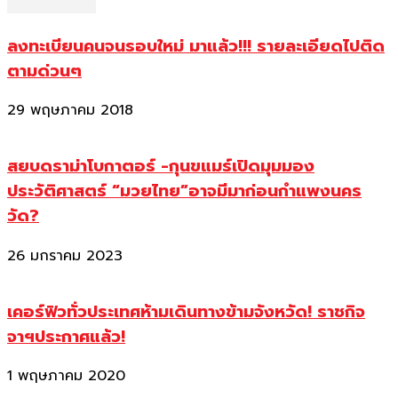
ลงทะเบียนคนจนรอบใหม่ มาแล้ว!!! รายละเอียดไปติด
ตามด่วนๆ
29 พฤษภาคม 2018
สยบดราม่าโบกาตอร์ -กุนขแมร์เปิดมุมมอง
ประวัติศาสตร์ “มวยไทย”อาจมีมาก่อนกำแพงนคร
วัด?
26 มกราคม 2023
เคอร์ฟิวทั่วประเทศห้ามเดินทางข้ามจังหวัด! ราชกิจ
จาฯประกาศแล้ว!
1 พฤษภาคม 2020