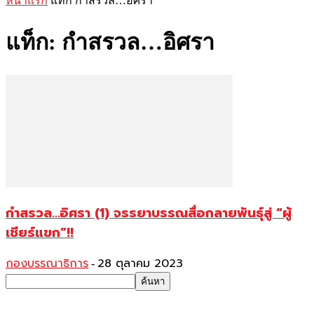
หน้าแรก
แท็ก
กำสรวล…อิศรา
แท็ก: กำสรวล…อิศรา
กำสรวล…อิศรา (1) จรรยาบรรณสื่อกลายพันธุ์สู่ “ผู้
เชียร์แขก”!!
กองบรรณาธิการ
28 ตุลาคม 2023
-