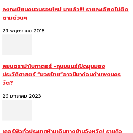
ลงทะเบียนคนจนรอบใหม่ มาแล้ว!!! รายละเอียดไปติด
ตามด่วนๆ
29 พฤษภาคม 2018
สยบดราม่าโบกาตอร์ -กุนขแมร์เปิดมุมมอง
ประวัติศาสตร์ “มวยไทย”อาจมีมาก่อนกำแพงนคร
วัด?
26 มกราคม 2023
เคอร์ฟิวทั่วประเทศห้ามเดินทางข้ามจังหวัด! ราชกิจ