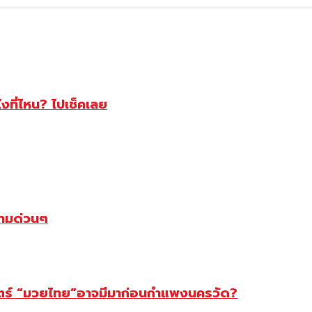
ไงที่ไหน? ไปเช็คเลย
ตามด่วนๆ
สตร์ “มวยไทย”อาจมีมาก่อนกำแพงนครวัด?