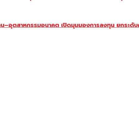
พื้นฐาน–อุตสาหกรรมอนาคต เปิดมุมมองการลงทุน ยกระดั