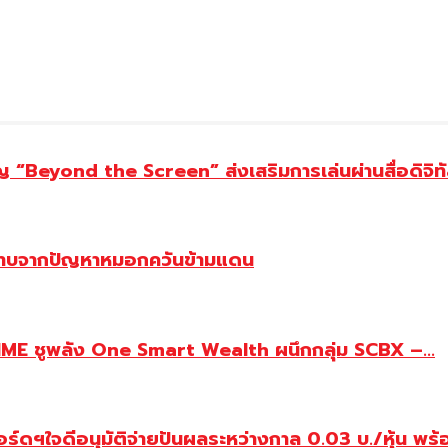
ญ “Beyond the Screen” ส่งเสริมการเล่นผ่านสื่อดิจิท
ระทบจากปัญหาหมอกควันข้ามแดน
ชูพลัง One Smart Wealth ผนึกกลุ่ม SCBX –...
ฯใจดีอนุมัติจ่ายปันผลระหว่างกาล 0.03 บ./หุ้น พร้