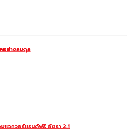
ัลอย่างสมดุล
อมแจกวอร์แรนต์ฟรี อัตรา 2:1