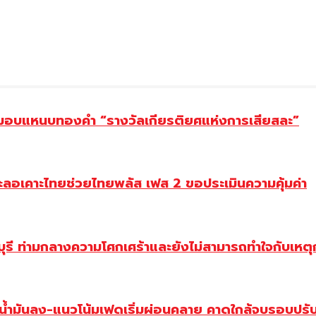
ยม มอบแหนบทองคำ “รางวัลเกียรติยศแห่งการเสียสละ”
ะลอเคาะไทยช่วยไทยพลัส เฟส 2 ขอประเมินความคุ้มค่า
ี ท่ามกลางความโศกเศร้าและยังไม่สามารถทำใจกับเหตุการ
วน้ำมันลง-แนวโน้มเฟดเริ่มผ่อนคลาย คาดใกล้จบรอบปรั