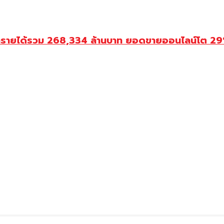
ำรายได้รวม 268,334 ล้านบาท ยอดขายออนไลน์โต 29% ป