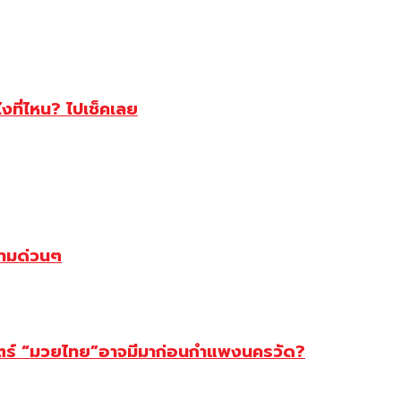
ไงที่ไหน? ไปเช็คเลย
ตามด่วนๆ
สตร์ “มวยไทย”อาจมีมาก่อนกำแพงนครวัด?