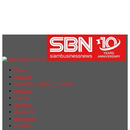
Home
ฮอตนิวส์
เศรษฐกิจ / ธุรกิจ / การตลาด
การเมือง
รายงาน
บทความ
สัมภาษณ์
ต่างประเทศ
english