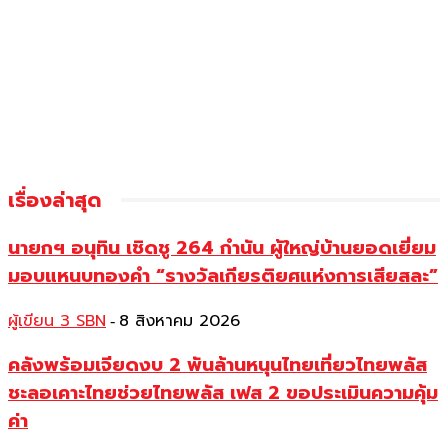
เรื่องล่าสุด
นายกฯ อนุทิน เชิดชู 264 กำนัน ผู้ใหญ่บ้านยอดเยี่ยม
มอบแหนบทองคำ “รางวัลเกียรติยศแห่งการเสียสละ”
ผู้เขียน 3 SBN
8 สิงหาคม 2026
-
คลังพร้อมเจียดงบ 2 พันล้านหนุนไทยเที่ยวไทยพลัส
ชะลอเคาะไทยช่วยไทยพลัส เฟส 2 ขอประเมินความคุ้ม
ค่า