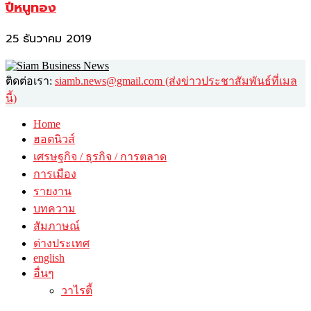
ปีหนูทอง
25 ธันวาคม 2019
ติดต่อเรา:
siamb.news@gmail.com (ส่งข่าวประชาสัมพันธ์ที่เมล
นี้)
Home
ฮอตนิวส์
เศรษฐกิจ / ธุรกิจ / การตลาด
การเมือง
รายงาน
บทความ
สัมภาษณ์
ต่างประเทศ
english
อื่นๆ
วาไรตี้
ศิลปะ-วัฒนธรรม