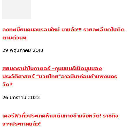
ลงทะเบียนคนจนรอบใหม่ มาแล้ว!!! รายละเอียดไปติด
ตามด่วนๆ
29 พฤษภาคม 2018
สยบดราม่าโบกาตอร์ -กุนขแมร์เปิดมุมมอง
ประวัติศาสตร์ “มวยไทย”อาจมีมาก่อนกำแพงนคร
วัด?
26 มกราคม 2023
เคอร์ฟิวทั่วประเทศห้ามเดินทางข้ามจังหวัด! ราชกิจ
จาฯประกาศแล้ว!