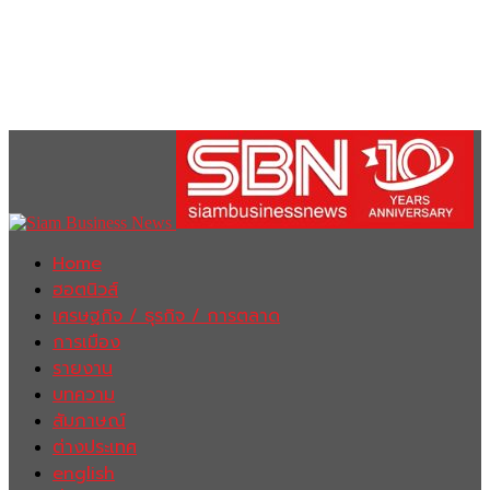
Home
ฮอตนิวส์
เศรษฐกิจ / ธุรกิจ / การตลาด
การเมือง
รายงาน
บทความ
สัมภาษณ์
ต่างประเทศ
english