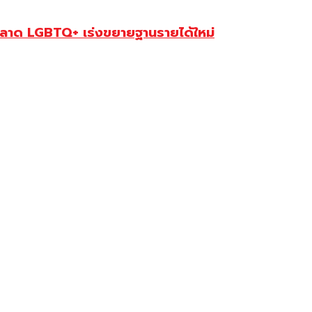
ตลาด LGBTQ+ เร่งขยายฐานรายได้ใหม่