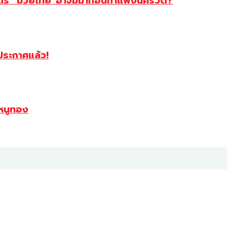
สตร์ “มวยไทย”อาจมีมาก่อนกำแพงนครวัด?
ฯประกาศแล้ว!
หนูทอง