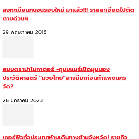
ลงทะเบียนคนจนรอบใหม่ มาแล้ว!!! รายละเอียดไปติด
ตามด่วนๆ
29 พฤษภาคม 2018
สยบดราม่าโบกาตอร์ -กุนขแมร์เปิดมุมมอง
ประวัติศาสตร์ “มวยไทย”อาจมีมาก่อนกำแพงนคร
วัด?
26 มกราคม 2023
เคอร์ฟิวทั่วประเทศห้ามเดินทางข้ามจังหวัด! ราชกิจ