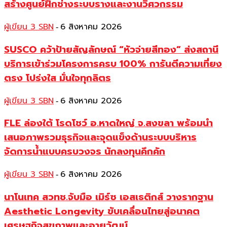
สร้างศูนย์ฝึกช่างระบบรางและงานวิศวกรรม
ผู้เขียน 3 SBN
6 สิงหาคม 2026
-
SUSCO คว้าป้ายสัญลักษณ์ “หัวจ่ายสีทอง” ส่งสถานี
บริการเข้าร่วมโครงการครบ 100% การันตีความเที่ยง
ตรง โปร่งใส มั่นใจทุกลิตร
ผู้เขียน 3 SBN
6 สิงหาคม 2026
-
FLE ล่องใต้ โรดโชว์ อ.หาดใหญ่ จ.สงขลา พร้อมนำ
เสนอภาพรวมธุรกิจและจุดแข็งด้านระบบบริหาร
จัดการน้ำแบบครบวงจร นักลงทุนคึกคัก
ผู้เขียน 3 SBN
6 สิงหาคม 2026
-
นาโนเทค สวทช.จับมือ เมิร์ซ เอสเธติกส์ วางรากฐาน
Aesthetic Longevity ขับเคลื่อนไทยสู่อนาคต
เศรษฐกิจสุขภาพและอายุวัฒน์