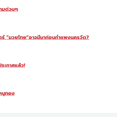
ตามด่วนๆ
สตร์ “มวยไทย”อาจมีมาก่อนกำแพงนครวัด?
ฯประกาศแล้ว!
หนูทอง