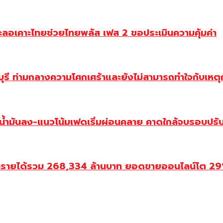
ะลอเคาะไทยช่วยไทยพลัส เฟส 2 ขอประเมินความคุ้มค่า
ี ท่ามกลางความโศกเศร้าและยังไม่สามารถทำใจกับเหตุการ
วน้ำมันลง-แนวโน้มเฟดเริ่มผ่อนคลาย คาดใกล้จบรอบปรั
ำรายได้รวม 268,334 ล้านบาท ยอดขายออนไลน์โต 29% ป