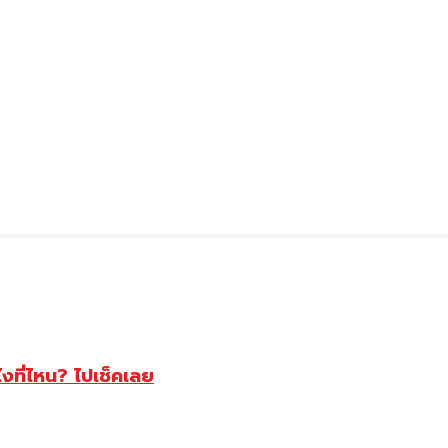
ไงที่ไหน? ไปเช็คเลย