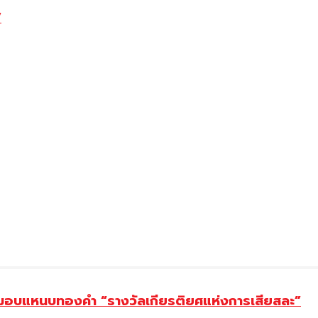
”
ยม มอบแหนบทองคำ “รางวัลเกียรติยศแห่งการเสียสละ”