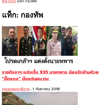
หน้าแรก
แท็ก
กองทัพ
แท็ก: กองทัพ
ราชกิจจาฯ แต่งตั้ง 935 นายทหาร น้องรักข้ามห้วย
“บิ๊กแดง” นั่งแท่นผบ.ทบ.
กองบรรณาธิการ
1 กันยายน 2018
-