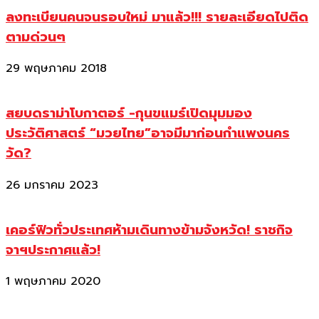
ลงทะเบียนคนจนรอบใหม่ มาแล้ว!!! รายละเอียดไปติด
ตามด่วนๆ
29 พฤษภาคม 2018
สยบดราม่าโบกาตอร์ -กุนขแมร์เปิดมุมมอง
ประวัติศาสตร์ “มวยไทย”อาจมีมาก่อนกำแพงนคร
วัด?
26 มกราคม 2023
เคอร์ฟิวทั่วประเทศห้ามเดินทางข้ามจังหวัด! ราชกิจ
จาฯประกาศแล้ว!
1 พฤษภาคม 2020