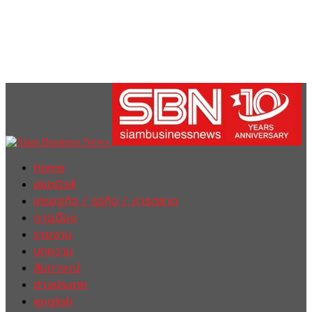
Home
ฮอตนิวส์
เศรษฐกิจ / ธุรกิจ / การตลาด
การเมือง
รายงาน
บทความ
สัมภาษณ์
ต่างประเทศ
english