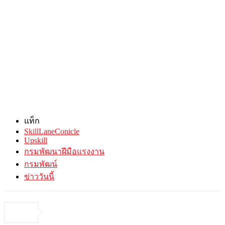
แท็ก
SkillLaneConicle
Upskill
กรมพัฒนาฝีมือแรงงาน
กรมพัฒน์
ข่าววันนี้