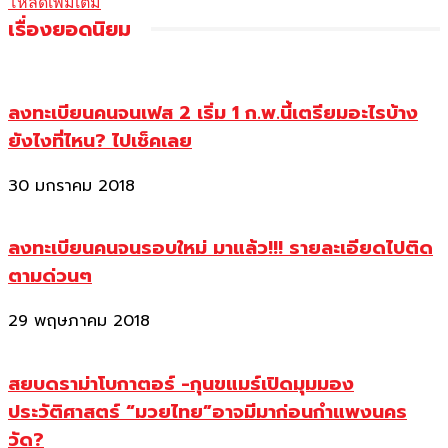
โหลดเพิ่มเติม
เรื่องยอดนิยม
ลงทะเบียนคนจนเฟส 2 เริ่ม 1 ก.พ.นี้เตรียมอะไรบ้าง
ยังไงที่ไหน? ไปเช็คเลย
30 มกราคม 2018
ลงทะเบียนคนจนรอบใหม่ มาแล้ว!!! รายละเอียดไปติด
ตามด่วนๆ
29 พฤษภาคม 2018
สยบดราม่าโบกาตอร์ -กุนขแมร์เปิดมุมมอง
ประวัติศาสตร์ “มวยไทย”อาจมีมาก่อนกำแพงนคร
วัด?