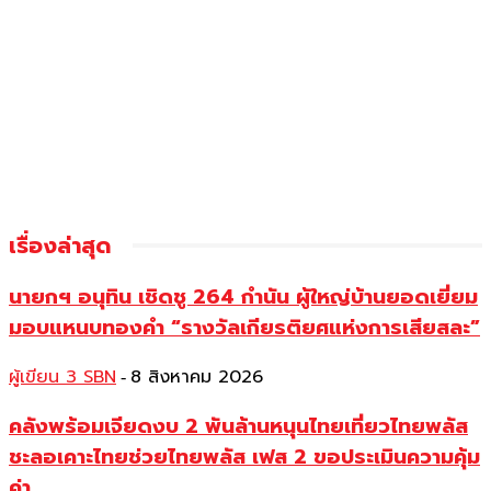
เรื่องล่าสุด
นายกฯ อนุทิน เชิดชู 264 กำนัน ผู้ใหญ่บ้านยอดเยี่ยม
มอบแหนบทองคำ “รางวัลเกียรติยศแห่งการเสียสละ”
ผู้เขียน 3 SBN
8 สิงหาคม 2026
-
คลังพร้อมเจียดงบ 2 พันล้านหนุนไทยเที่ยวไทยพลัส
ชะลอเคาะไทยช่วยไทยพลัส เฟส 2 ขอประเมินความคุ้ม
ค่า