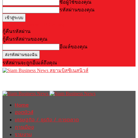
ชื่อผู้ใช้ของคุณ
รหัสผ่านของคุณ
Forgot your password? Get help
กู้คืนรหัสผ่าน
กู้คืนรหัสผ่านของคุณ
อีเมล์ของคุณ
รหัสผ่านจะถูกอีเมล์ถึงคุณ
สยามบิสซิเนสนิวส์
Home
ฮอตนิวส์
เศรษฐกิจ / ธุรกิจ / การตลาด
การเมือง
รายงาน