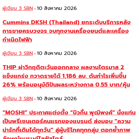
ผู้เขียน 3 SBN
10 สิงหาคม 2026
-
Cummins DKSH (Thailand) ยกระดับบริการหลัง
การขายครบวงจร จบทุกงานเครื่องยนต์และเครื่อง
กำเนิดไฟฟ้า
ผู้เขียน 3 SBN
10 สิงหาคม 2026
-
THIP ผ่าวิกฤติตะวันออกกลาง ผลงานไตรมาส 2
แข็งแกร่ง กวาดรายได้ 1,186 ลบ. ดันกำไรเพิ่มขึ้น
26% พร้อมอนุมัติปันผลระหว่างกาล 0.55 บาท/หุ้น
ผู้เขียน 3 SBN
10 สิงหาคม 2026
-
“MOSHI” ประกาศแต่งตั้ง “บิวกิ้น พุฒิพงศ์” นั่งแท่น
เป็นพรีเซนเตอร์คนแรกของแบรนด์ ส่งมอบ “ความ
น่ารักที่เติมได้ทุกวัน” สู่ผู้บริโภคทุกกลุ่ม ตอกย้ำภาพ
ลักษณ์แบรนด์ไลฟ์สไตล์