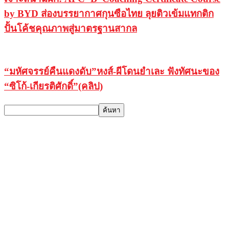
by BYD ส่องบรรยากาศกุนซือไทย ลุยติวเข้มแทกติก
ปั้นโค้ชคุณภาพสู่มาตรฐานสากล
“มหัศจรรย์คืนแดงดับ”หงส์-ผีโดนยำเละ ฟังทัศนะของ
“ซิโก้-เกียรติศักดิ์”(คลิป)