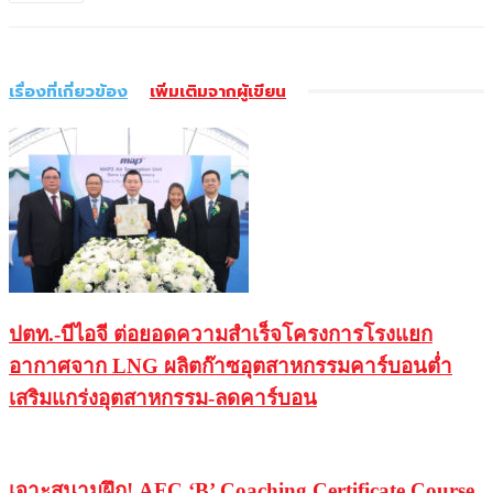
เรื่องที่เกี่ยวข้อง
เพิ่มเติมจากผู้เขียน
ปตท.-บีไอจี ต่อยอดความสำเร็จโครงการโรงแยก
อากาศจาก LNG ผลิตก๊าซอุตสาหกรรมคาร์บอนต่ำ
เสริมแกร่งอุตสาหกรรม-ลดคาร์บอน
เจาะสนามฝึก! AFC ‘B’ Coaching Certificate Course