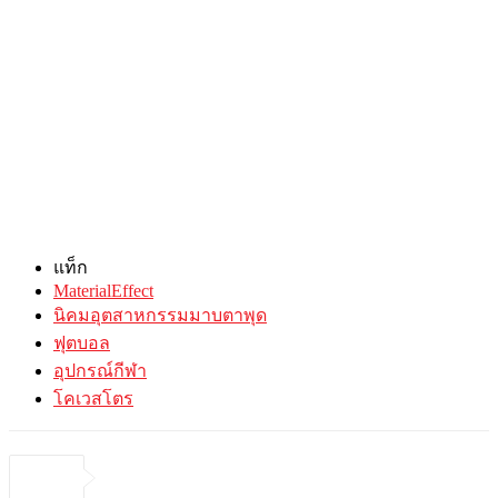
แท็ก
MaterialEffect
นิคมอุตสาหกรรมมาบตาพุด
ฟุตบอล
อุปกรณ์กีฬา
โคเวสโตร