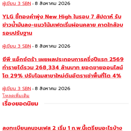
ผู้เขียน 3 SBN
8 สิงหาคม 2026
-
YLG ชี้ทองคำพุ่ง New High ในรอบ 7 สัปดาห์ รับ
ข่าวน้ำมันลง-แนวโน้มเฟดเริ่มผ่อนคลาย คาดใกล้จบ
รอบปรับฐาน
ผู้เขียน 3 SBN
8 สิงหาคม 2026
-
ซีพี แอ็กซ์ตร้า เผยผลประกอบการครึ่งปีแรก 2569
ทำรายได้รวม 268,334 ล้านบาท ยอดขายออนไลน์
โต 29% ปรับโฉมสาขาใหม่ดันอัตราเช่าพื้นที่โต 4%
ผู้เขียน 3 SBN
8 สิงหาคม 2026
-
โหลดเพิ่มเติม
เรื่องยอดนิยม
ลงทะเบียนคนจนเฟส 2 เริ่ม 1 ก.พ.นี้เตรียมอะไรบ้าง