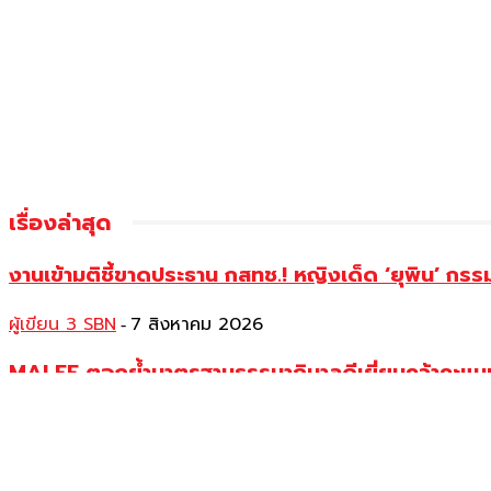
เรื่องล่าสุด
งานเข้ามติชี้ขาดประธาน กสทช.! หญิงเด็ด ‘ยุพิน’ ก
ผู้เขียน 3 SBN
7 สิงหาคม 2026
-
MALEE ตอกย้ำมาตรฐานธรรมาภิบาลดีเยี่ยมคว้าคะแนนเ
ผู้เขียน 3 SBN
7 สิงหาคม 2026
-
สธ.เผยรพ.รับผู้บาดเจ็บเหตุความรุนแรง ร.ร.เทพศิริน