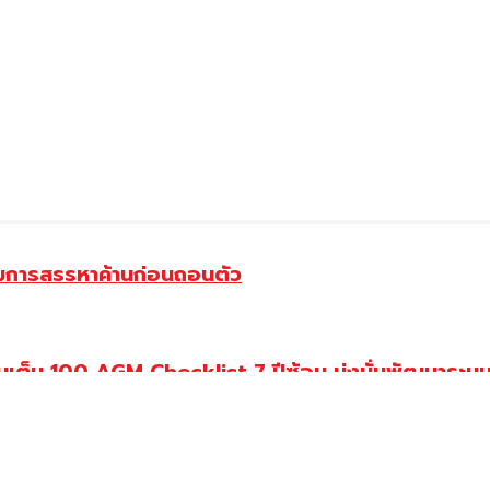
รรมการสรรหาค้านก่อนถอนตัว
ต็ม 100 AGM Checklist 7 ปีซ้อน มุ่งมั่นพัฒนาระบบก
ทร์ นนทบุรี 22 ราย รักษาในรพ. 6 แห่ง อาการวิกฤต 9 ร