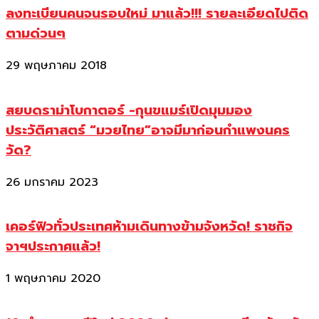
ลงทะเบียนคนจนรอบใหม่ มาแล้ว!!! รายละเอียดไปติด
ตามด่วนๆ
29 พฤษภาคม 2018
สยบดราม่าโบกาตอร์ -กุนขแมร์เปิดมุมมอง
ประวัติศาสตร์ “มวยไทย”อาจมีมาก่อนกำแพงนคร
วัด?
26 มกราคม 2023
เคอร์ฟิวทั่วประเทศห้ามเดินทางข้ามจังหวัด! ราชกิจ
จาฯประกาศแล้ว!
1 พฤษภาคม 2020