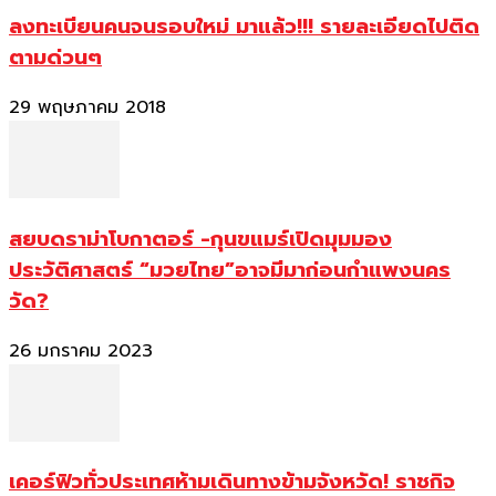
ลงทะเบียนคนจนรอบใหม่ มาแล้ว!!! รายละเอียดไปติด
ตามด่วนๆ
29 พฤษภาคม 2018
สยบดราม่าโบกาตอร์ -กุนขแมร์เปิดมุมมอง
ประวัติศาสตร์ “มวยไทย”อาจมีมาก่อนกำแพงนคร
วัด?
26 มกราคม 2023
เคอร์ฟิวทั่วประเทศห้ามเดินทางข้ามจังหวัด! ราชกิจ