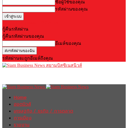
ชื่อผู้ใช้ของคุณ
รหัสผ่านของคุณ
Forgot your password? Get help
กู้คืนรหัสผ่าน
กู้คืนรหัสผ่านของคุณ
อีเมล์ของคุณ
รหัสผ่านจะถูกอีเมล์ถึงคุณ
สยามบิสซิเนสนิวส์
Home
ฮอตนิวส์
เศรษฐกิจ / ธุรกิจ / การตลาด
การเมือง
รายงาน