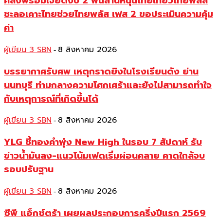
คลังพร้อมเจียดงบ 2 พันล้านหนุนไทยเที่ยวไทยพลัส
ชะลอเคาะไทยช่วยไทยพลัส เฟส 2 ขอประเมินความคุ้ม
ค่า
ผู้เขียน 3 SBN
8 สิงหาคม 2026
-
บรรยากาศรับศพ เหตุกราดยิงในโรงเรียนดัง ย่าน
นนทบุรี ท่ามกลางความโศกเศร้าและยังไม่สามารถทำใจ
กับเหตุการณ์ที่เกิดขึ้นได้
ผู้เขียน 3 SBN
8 สิงหาคม 2026
-
YLG ชี้ทองคำพุ่ง New High ในรอบ 7 สัปดาห์ รับ
ข่าวน้ำมันลง-แนวโน้มเฟดเริ่มผ่อนคลาย คาดใกล้จบ
รอบปรับฐาน
ผู้เขียน 3 SBN
8 สิงหาคม 2026
-
ซีพี แอ็กซ์ตร้า เผยผลประกอบการครึ่งปีแรก 2569