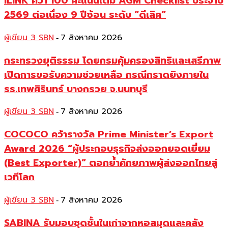
ILINK คว้า 100 คะแนนเต็ม AGM Checklist ประจำปี
2569 ต่อเนื่อง 9 ปีซ้อน ระดับ “ดีเลิศ”
ผู้เขียน 3 SBN
7 สิงหาคม 2026
-
กระทรวงยุติธรรม โดยกรมคุ้มครองสิทธิและเสรีภาพ
เปิดการขอรับความช่วยเหลือ กรณีกราดยิงภายใน
รร.เทพศิรินทร์ บางกรวย จ.นนทบุรี
ผู้เขียน 3 SBN
7 สิงหาคม 2026
-
COCOCO คว้ารางวัล Prime Minister’s Export
Award 2026 “ผู้ประกอบธุรกิจส่งออกยอดเยี่ยม
(Best Exporter)” ตอกย้ำศักยภาพผู้ส่งออกไทยสู่
เวทีโลก
ผู้เขียน 3 SBN
7 สิงหาคม 2026
-
SABINA รับมอบชุดชั้นในเก่าจากหอสมุดและคลัง