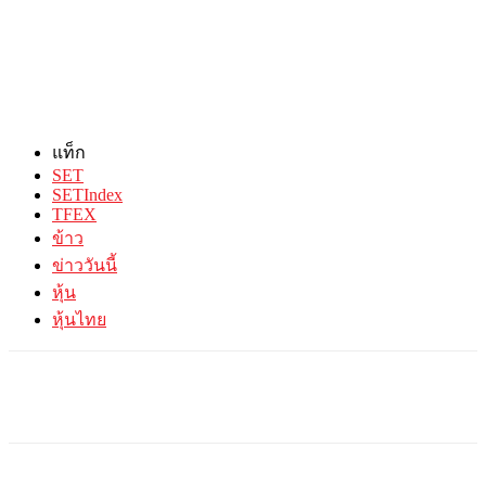
แท็ก
SET
SETIndex
TFEX
ข้าว
ข่าววันนี้
หุ้น
หุ้นไทย