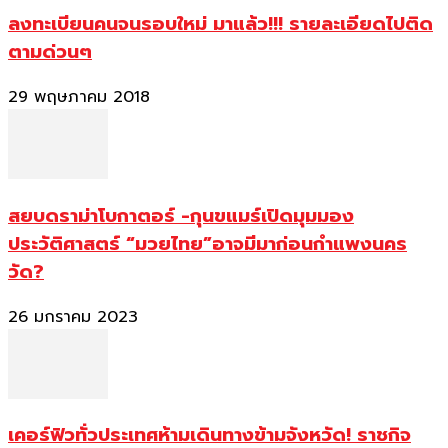
ลงทะเบียนคนจนรอบใหม่ มาแล้ว!!! รายละเอียดไปติด
ตามด่วนๆ
29 พฤษภาคม 2018
สยบดราม่าโบกาตอร์ -กุนขแมร์เปิดมุมมอง
ประวัติศาสตร์ “มวยไทย”อาจมีมาก่อนกำแพงนคร
วัด?
26 มกราคม 2023
เคอร์ฟิวทั่วประเทศห้ามเดินทางข้ามจังหวัด! ราชกิจ