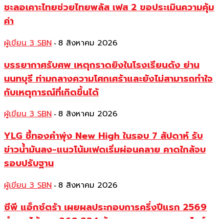
ชะลอเคาะไทยช่วยไทยพลัส เฟส 2 ขอประเมินความคุ้ม
ค่า
ผู้เขียน 3 SBN
8 สิงหาคม 2026
-
บรรยากาศรับศพ เหตุกราดยิงในโรงเรียนดัง ย่าน
นนทบุรี ท่ามกลางความโศกเศร้าและยังไม่สามารถทำใจ
กับเหตุการณ์ที่เกิดขึ้นได้
ผู้เขียน 3 SBN
8 สิงหาคม 2026
-
YLG ชี้ทองคำพุ่ง New High ในรอบ 7 สัปดาห์ รับ
ข่าวน้ำมันลง-แนวโน้มเฟดเริ่มผ่อนคลาย คาดใกล้จบ
รอบปรับฐาน
ผู้เขียน 3 SBN
8 สิงหาคม 2026
-
ซีพี แอ็กซ์ตร้า เผยผลประกอบการครึ่งปีแรก 2569