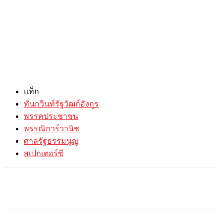
แท็ก
ทันกวินท์รัฐวัฒก์อังกูร
พรรคประชาชน
พรรณิการ์วานิช
ศาลรัฐธรรมนูญ
สเปกเตอร์ซี