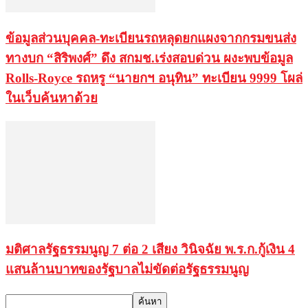
ข้อมูลส่วนบุคคล-ทะเบียนรถหลุดยกแผงจากกรมขนส่ง
ทางบก “สิริพงศ์” ดึง สกมช.เร่งสอบด่วน ผงะพบข้อมูล
Rolls-Royce รถหรู “นายกฯ อนุทิน” ทะเบียน 9999 โผล่
ในเว็บค้นหาด้วย
มติศาลรัฐธรรมนูญ 7 ต่อ 2 เสียง วินิจฉัย พ.ร.ก.กู้เงิน 4
แสนล้านบาทของรัฐบาลไม่ขัดต่อรัฐธรรมนูญ