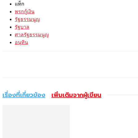
แท็ก
พรกกู้เงิน
รัฐธรรมนูญ
รัฐบาล
ศาลรัฐธรรมนูญ
อนุทิน
แบ่งปัน
เรื่องที่เกี่ยวข้อง
เพิ่มเติมจากผู้เขียน