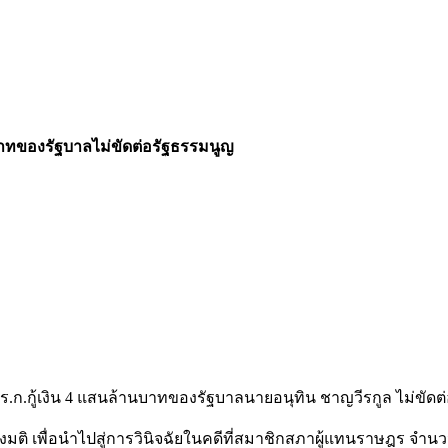
านบาทของรัฐบาลไม่ขัดต่อรัฐธรรมนูญ
 พ.ร.ก.กู้เงิน 4 แสนล้านบาทของรัฐบาลนายอนุทิน ชาญวีรกูล ไม่ขั
 เพื่อนำไปสู่การวินิจฉัยในคดีที่สมาชิกสภาผู้แทนราษฎร จำนว