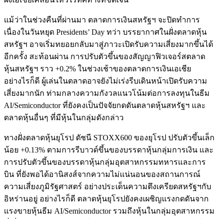
แม้ว่าในช่วงคืนที่ผ่านมา ตลาดการเงินสหรัฐฯ จะปิดทำการ
เนื่องในวันหยุด Presidents’ Day ทว่า บรรยากาศในฝั่งตลาดหุ้น
สหรัฐฯ อาจเริ่มทยอยกลับมาสู่ภาวะเปิดรับความเสี่ยงมากขึ้นได้
อีกครั้ง สะท้อนผ่าน การปรับตัวขึ้นของสัญญาฟิวเจอร์สตลาด
หุ้นสหรัฐฯ ราว +0.2% ในช่วงเช้าของตลาดการเงินเอเชีย
อย่างไรก็ดี ผู้เล่นในตลาดอาจยังไม่เร่งรีบเดินหน้าเปิดรับความ
เสี่ยงมากนัก ท่ามกลางความกังวลแนวโน้มต่อการลงทุนในธีม
AI/Semiconductor ที่ยังคงเป็นปัจจัยกดดันตลาดหุ้นสหรัฐฯ และ
ตลาดหุ้นอื่นๆ ที่มีหุ้นในกลุ่มดังกล่าว
ทางฝั่งตลาดหุ้นยุโรป ดัชนี STOXX600 ของยุโรป ปรับตัวขึ้นเล็ก
น้อย +0.13% ตามการรีบาวด์ขึ้นของบรรดาหุ้นกลุ่มการเงิน และ
การปรับตัวขึ้นของบรรดาหุ้นกลุ่มอุตสาหกรรมทหารและการ
บิน ที่ยังพอได้อานิสงส์จากความไม่แน่นอนของสถานการณ์
ความเสี่ยงภูมิรัฐศาสตร์ อย่างประเด็นความตึงเครียดสหรัฐฯกับ
อิหร่านอยู่ อย่างไรก็ดี ตลาดหุ้นยุโรปยังคงเผชิญแรงกดดันจาก
แรงขายหุ้นธีม AI/Semiconductor รวมถึงหุ้นในกลุ่มอุตสาหกรรม