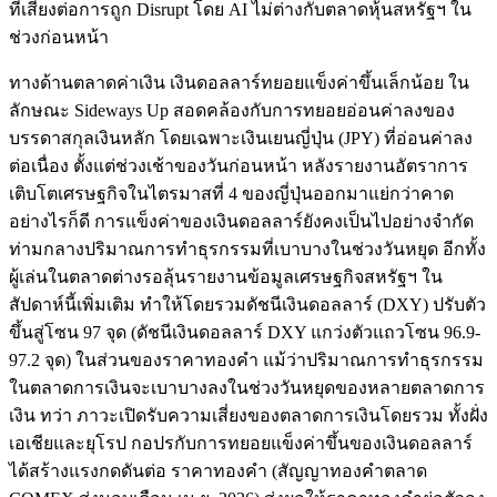
ที่เสี่ยงต่อการถูก Disrupt โดย AI ไม่ต่างกับตลาดหุ้นสหรัฐฯ ใน
ช่วงก่อนหน้า
ทางด้านตลาดค่าเงิน เงินดอลลาร์ทยอยแข็งค่าขึ้นเล็กน้อย ใน
ลักษณะ Sideways Up สอดคล้องกับการทยอยอ่อนค่าลงของ
บรรดาสกุลเงินหลัก โดยเฉพาะเงินเยนญี่ปุ่น (JPY) ที่อ่อนค่าลง
ต่อเนื่อง ตั้งแต่ช่วงเช้าของวันก่อนหน้า หลังรายงานอัตราการ
เติบโตเศรษฐกิจในไตรมาสที่ 4 ของญี่ปุ่นออกมาแย่กว่าคาด
อย่างไรก็ดี การแข็งค่าของเงินดอลลาร์ยังคงเป็นไปอย่างจำกัด
ท่ามกลางปริมาณการทำธุรกรรมที่เบาบางในช่วงวันหยุด อีกทั้ง
ผู้เล่นในตลาดต่างรอลุ้นรายงานข้อมูลเศรษฐกิจสหรัฐฯ ใน
สัปดาห์นี้เพิ่มเติม ทำให้โดยรวมดัชนีเงินดอลลาร์ (DXY) ปรับตัว
ขึ้นสู่โซน 97 จุด (ดัชนีเงินดอลลาร์ DXY แกว่งตัวแถวโซน 96.9-
97.2 จุด) ในส่วนของราคาทองคำ แม้ว่าปริมาณการทำธุรกรรม
ในตลาดการเงินจะเบาบางลงในช่วงวันหยุดของหลายตลาดการ
เงิน ทว่า ภาวะเปิดรับความเสี่ยงของตลาดการเงินโดยรวม ทั้งฝั่ง
เอเชียและยุโรป กอปรกับการทยอยแข็งค่าขึ้นของเงินดอลลาร์
ได้สร้างแรงกดดันต่อ ราคาทองคำ (สัญญาทองคำตลาด