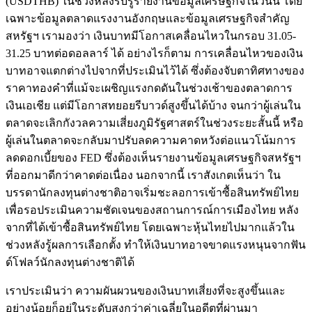
(USDTHB) ในช่วงหลังรับรู้รายงานข้อมูลเศรษฐกิจในวันนี้ โดย
เฉพาะข้อมูลตลาดแรงงานอังกฤษและข้อมูลเศรษฐกิจสำคัญ
สหรัฐฯ เรามองว่า เงินบาทมีโอกาสเคลื่อนไหวในกรอบ 31.05-
31.25 บาทต่อดอลลาร์ ได้ อย่างไรก็ตาม การเคลื่อนไหวของเงิน
บาทอาจแตกต่างไปจากที่ประเมินไว้ได้ ซึ่งต้องจับตาทิศทางของ
ราคาทองคำที่แม้จะเผชิญแรงกดดันในช่วงเช้าของตลาดการ
เงินเอเชีย แต่มีโอกาสทยอยรีบาวด์สูงขึ้นได้บ้าง จนกว่าผู้เล่นใน
ตลาดจะเลิกกังวลความเสี่ยงภูมิรัฐศาสตร์ในช่วงระยะสั้นนี้ หรือ
ผู้เล่นในตลาดจะกลับมาปรับลดความคาดหวังต่อแนวโน้มการ
ลดดอกเบี้ยของ FED ซึ่งต้องเห็นรายงานข้อมูลเศรษฐกิจสหรัฐฯ
ที่ออกมาดีกว่าคาดต่อเนื่อง นอกจากนี้ เราสังเกตเห็นว่า ใน
บรรดานักลงทุนต่างชาติอาจเริ่มชะลอการเข้าซื้อสินทรัพย์ไทย
เพื่อรอประเมินความชัดเจนของสถานการณ์การเมืองไทย หลัง
จากที่ได้เข้าซื้อสินทรัพย์ไทย โดยเฉพาะหุ้นไทยไปมากแล้วใน
ช่วงหลังรู้ผลการเลือกตั้ง ทำให้เงินบาทอาจขาดแรงหนุนจากฟัน
ด์โฟลว์นักลงทุนต่างชาติได้
เราประเมินว่า ความผันผวนของเงินบาทเสี่ยงที่จะสูงขึ้นและ
อย่างน้อยก็อยู่ในระดับสูงกว่าค่าเฉลี่ยในอดีตที่ผ่านมา