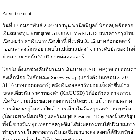
Advertisement
วันที่ 17 กุมภาพันธ์ 2569 นายพูน พานิชพิบูลย์ นักกลยุทธ์ตลาด
เงินตลาดทุน Krungthai GLOBAL MARKETS ธนาคารกรุงไทย
เปิดเผยว่า ค่าเงินบาทเปิดเช้านี้ ที่ระดับ 31.12 บาทต่อดอลลาร์
“อ่อนค่าลงเล็กน้อย แทบไม่เปลี่ยนแปลง” จากระดับปิดของวันที่
ผ่านมา ณ ระดับ 31.09 บาทต่อดอลลาร์
โดยนับตั้งแต่ช่วงคืนที่ผ่านมา เงินบาท (USDTHB) ทยอยอ่อนค่า
ลงเล็กน้อย ในลักษณะ Sideways Up (แกว่งตัวในกรอบ 31.07-
31.16 บาทต่อดอลลาร์) หลังเงินดอลลาร์ทยอยแข็งค่าขึ้นบ้าง
ขณะเดียวกัน ราคาทองคำ (XAUUSD) ได้ย่อตัวลง ตามภาวะ
เปิดรับความเสี่ยงของตลาดการเงินโดยรวม แม้ว่าหลายตลาด
การเงินจะอยู่ในช่วงปิดทำการเนื่องในวันหยุดเทศกาลตรุษจีน
(โดยเฉพาะฝั่งเอเชีย) และวันหยุด Presidents’ Day ของฝั่งสหรัฐฯ
ทั้งนี้ ช่วงวันหยุดเทศกาลตรุษจีน ได้ส่งผลกระทบให้ปริมาณการ
ทำธุรกรรมในตลาดการเงินเอเชียเบาบางลง ส่งผลให้สินทรัพย์
ฝั่งเอเชียเคลื่อนไหวไร้ทิศทางที่ชัดเจน