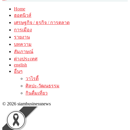
Home
ฮอตนิวส์
เศรษฐกิจ / ธุรกิจ / การตลาด
การเมือง
รายงาน
บทความ
สัมภาษณ์
ต่างประเทศ
english
อื่นๆ
วาไรตี้
ศิลปะ-วัฒนธรรม
กินดื่มเที่ยว
© 2026 siambusinessnews